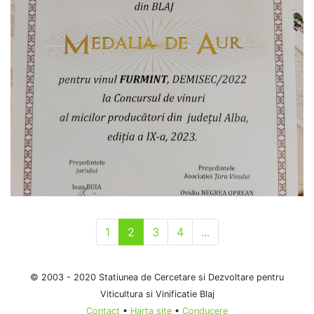
1
2
3
4
...
© 2003 - 2020 Statiunea de Cercetare si Dezvoltare pentru
Viticultura si Vinificatie Blaj
Contact
•
Harta site
•
Conducere