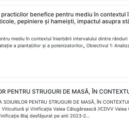
practicilor benefice pentru mediu în contextul în
ticole, pepiniere și hameiști, impactul asupra stăr
ntru mediu în contextul înierbării intervalului dintre rânduri 
tație a plantațiilor și a polenizatorilor,, Obiectivul 1: Anal
LOR PENTRU STRUGURI DE MASĂ, ÎN CONTEXT
AREA SOIURILOR PENTRU STRUGURI DE MASĂ, ÎN CONTEXTU
u Viticultură și Vinificație Valea Călugărească /ICDVV Vale
nificaţie Blaj desfășurat pe anii 2023-2...