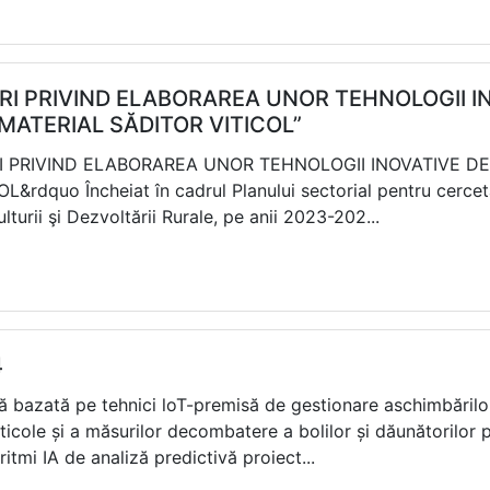
ETĂRI PRIVIND ELABORAREA UNOR TEHNOLOGII 
MATERIAL SĂDITOR VITICOL”
TĂRI PRIVIND ELABORAREA UNOR TEHNOLOGII INOVATIVE 
dquo Încheiat în cadrul Planului sectorial pentru cerceta
lturii şi Dezvoltării Rurale, pe anii 2023-202...
4
tă bazată pe tehnici loT-premisă de gestionare aschimbărilo
 viticole și a măsurilor decombatere a bolilor și dăunătorilor 
tmi IA de analiză predictivă proiect...