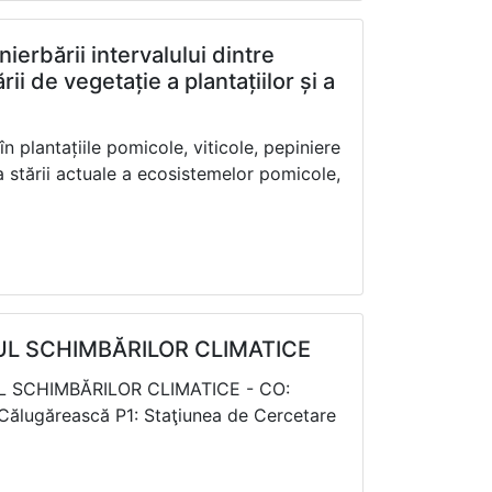
ierbării intervalului dintre
ii de vegetație a plantațiilor și a
în plantațiile pomicole, viticole, pepiniere
iza stării actuale a ecosistemelor pomicole,
UL SCHIMBĂRILOR CLIMATICE
L SCHIMBĂRILOR CLIMATICE - CO:
a Călugărească P1: Staţiunea de Cercetare