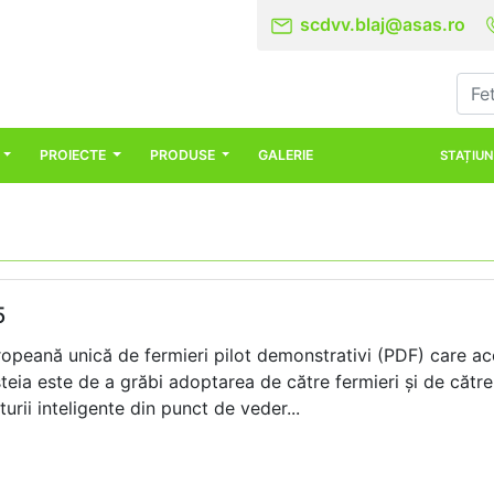
scdvv.blaj@asas.ro
PROIECTE
PRODUSE
GALERIE
STAȚIUN
5
peană unică de fermieri pilot demonstrativi (PDF) care aco
eia este de a grăbi adoptarea de către fermieri și de către 
urii inteligente din punct de veder...