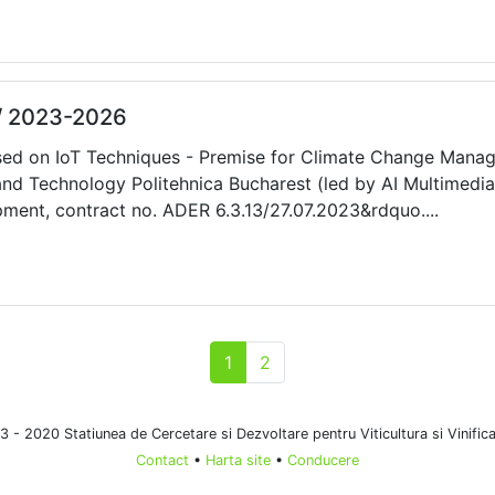
h/ 2023-2026
ased on IoT Techniques - Premise for Climate Change Man
 and Technology Politehnica Bucharest (led by AI Multimed
pment, contract no. ADER 6.3.13/27.07.2023&rdquo....
1
2
 - 2020 Statiunea de Cercetare si Dezvoltare pentru Viticultura si Vinificat
Contact
•
Harta site
•
Conducere