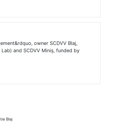
agement&rdquo, owner SCDVV Blaj,
ia Lab) and SCDVV Miniș, funded by
ie Blaj