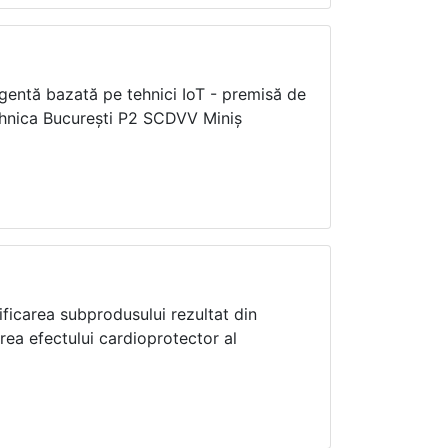
gentă bazată pe tehnici IoT - premisă de
ehnica București P2 SCDVV Miniș
ificarea subprodusului rezultat din
ea efectului cardioprotector al