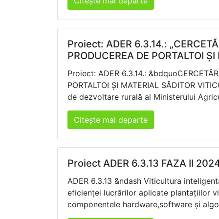
Citește mai departe
Proiect: ADER 6.3.14.: „CERC
PRODUCEREA DE PORTALTOI ȘI 
Proiect: ADER 6.3.14.: &bdquoCERCE
PORTALTOI ȘI MATERIAL SĂDITOR VITICOL&r
de dezvoltare rurală al Ministerului Agricu
Citește mai departe
Proiect ADER 6.3.13 FAZA II 202
ADER 6.3.13 &ndash Viticultura inteligen
eficienței lucrărilor aplicate plantațiilor
componentele hardware,software și algori