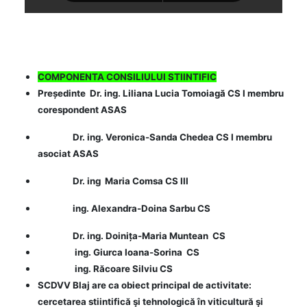
COMPONENTA CONSILIULUI STIINTIFIC
Președinte Dr. ing. Liliana Lucia Tomoiagă CS I membru
corespondent ASAS
Dr. ing. Veronica-Sanda Chedea CS I membru
asociat ASAS
Dr. ing Maria Comsa CS III
ing. Alexandra-Doina Sarbu CS
Dr. ing. Doinița-Maria Muntean CS
ing. Giurca Ioana-Sorina CS
ing. Răcoare Silviu CS
SCDVV Blaj are ca obiect principal de activitate:
cercetarea stiintifică şi tehnologică în viticultură şi