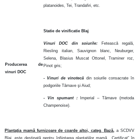
platanoides, Tei, Trandafiri, etc.
Statie de vinificatie Blaj
Vinuri DOC din soiurile:
Fetească regală,
Riesling italian, Sauvignon blanc, Neuburger,
Selena, Blasius Muscat Ottonel, Traminer roz,
Producerea de
Pinot gris;
vinuri DOC
- Vinuri de vinotecă
din soiurile
consacrate în
podgoriile Târnave şi Aiud;
- Vin spumant :
Imperial – Târnave (metoda
Champenoise).
Plantaţia mamă furnizoare de coarde altoi, categ
.
Bază
,
a SCDVV
Blaj, este destinată pentru înfiinţarea plantaţiilor mamă ,,Certificat” în