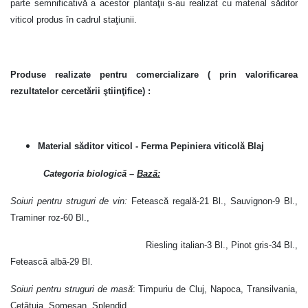
parte semnificativă a acestor plantaţii s-au realizat cu material săditor
viticol produs în cadrul staţiunii.
Produse realizate pentru comercializare ( prin valorificarea
rezultatelor cercetării ştiinţifice) :
Material săditor viticol - Ferma Pepiniera viticolă Blaj
Categoria biologică
–
Bază:
Soiuri pentru struguri de vin:
Fetească regală-21 Bl., Sauvignon-9 Bl.,
Traminer roz-60 Bl.,
Riesling italian-3 Bl., Pinot gris-34 Bl.,
Fetească albă-29 Bl.
Soiuri pentru struguri de masă
: Timpuriu de Cluj, Napoca, Transilvania,
Cetăţuia, Someşan, Splendid