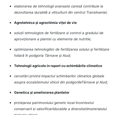
elaborarea de tehnologii avansate caresă contribuie la
dezvoltarea durabilă a viticulturii din centrul Transilvaniei;
Agrotehnica și agrochimia viței de vie
soluții tehnologice de fertilizare si control a gradului de
aprovizionare a plantei cu elemente de nutritie;
optimizarea tehnologiilor de fertilizarea solului şi fertilizare
foliară în podgoria Târnave și Aiud;
Tehnologii agricole in raport cu schimbările climatice
cercet
ă
ri privind impactul schimb
a
rilor climatice globale
asupra ecosistemului viticol din podgoriileTârnave și Aiud
;
Genetica și ameliorarea plantelor
protejarea patrimoniului genetic local încontextul
conservarii si valorificariidurabile a diversitatiimaterialului
biologic viticol;