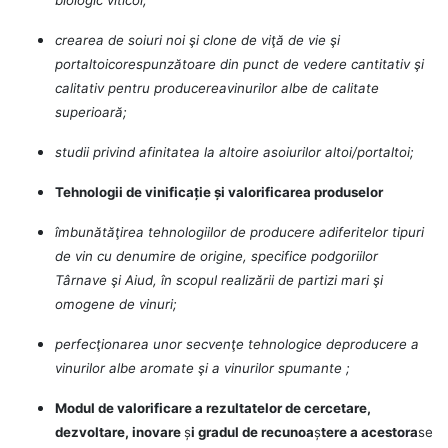
crearea de soiuri noi şi clone de viţă de vie şi
portaltoicorespunzătoare din punct de vedere cantitativ şi
calitativ pentru producereavinurilor albe de calitate
superioară;
studii privind afinitatea la altoire asoiurilor altoi/portaltoi;
Tehnologii de vinificație și valorificarea produselor
îmbunătăţirea tehnologiilor de producere adiferitelor tipuri
de vin cu denumire de origine, specifice podgoriilor
Târnave şi Aiud, în scopul realizării de partizi mari şi
omogene de vinuri;
perfecţionarea unor secvenţe tehnologice deproducere a
vinurilor albe aromate şi a vinurilor spumante ;
Modul de valorificare a rezultatelor de cercetare,
dezvoltare, inovare
ș
i gradul de recunoa
ș
tere a acestora
se