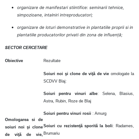
organizare de manifestari stiintifice: seminarii tehnice,
simpozioane, intalniri intreproducatori;
organizare de loturi demonstrative in plantatiile proprii si in
plantatiile producatorilor privati din zona de influență;
S
ECTOR CERCETARE
Obiective
Rezultate
Soiuri noi şi clone de viţă de vie
omologate la
SCDVV Blaj:
Soiuri pentru vinuri albe
: Selena, Blasius,
Astra, Rubin, Roze de Blaj
Soiuri pentru vinuri rosii
: Amurg
Omologarea si de
Soiuri cu rezistenţă sporită la boli
: Radames,
soiuri noi şi clone
Brumariu
de viţă de vie,