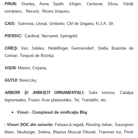
’
PRUN:
Stanley, Anna Spath, d
Agen, Centenar, Silvia, Vânăt
românesc, Record, Rivers timpuriu;
CAIS:
Sulmona, Litoral, Umberto, CM de Ungaria, N.J.A. 19;
PIERSIC:
Cardinal, Nectared; Springold;
CIREŞ:
Van, Jubileu, Hedelfinger, Germersdorf, Stella, Boambe de
Cotnari, Timpurii de Bistriţa;
VIŞIN:
Meteor, Crişana;
GUTUI:
Bereczky;
ARBORI ŞI ARBUŞTI ORNAMENTALI:
Salix tortosa, Catalpa
bignoniades, Frasin, Acer platanoides, Tei, Trandafiri, etc.
Vinuri - Complexul de vinificaţie Blaj
- Vinuri DOC din soiurile:
Fetească regală, Riesling italian, Sauvignon
blanc, Neuburger, Selena, Blasius Muscat Ottonel, Traminer roz, Pinot