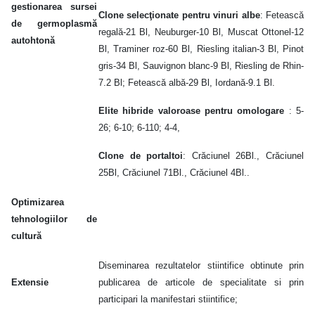
gestionarea sursei
Clone selecţionate pentru vinuri albe
: Fetească
de germoplasmă
regală-21 Bl, Neuburger-10 Bl, Muscat Ottonel-12
autohtonă
Bl, Traminer roz-60 Bl, Riesling italian-3 Bl, Pinot
gris-34 Bl, Sauvignon blanc-9 Bl, Riesling de Rhin-
7.2 Bl; Fetească albă-29 Bl, Iordană-9.1 Bl.
Elite hibride valoroase pentru omologare
: 5-
26; 6-10; 6-110; 4-4,
Clone de portaltoi
: Crăciunel 26Bl., Crăciunel
25Bl, Crăciunel 71Bl., Crăciunel 4Bl..
Optimizarea
tehnologiilor de
cultură
Diseminarea rezultatelor stiintifice obtinute prin
Extensie
publicarea de articole de specialitate si prin
participari la manifestari stiintifice;