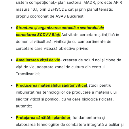
sistem competiţional,- plan sectorial MADR, proiecte AFIR
masura 16.1, prin UEFISCDE cât și prin planul tematic
propriu coordonat de ASAS București.
Structura şi organizarea actuală a sectorului de
cercetare
a
SCDVV Blaj:
Activitate cercetare ştiinţifică în
domeniul viticultură, vinificaţie cu compartimente de
cercetare care vizează obiective privind:
Ameliorarea viţei de vie
- crearea de soiuri noi şi clone de
viţă de vie, adaptate zonei de cultura din centrul
Transilvaniei;
Producerea materialului săditor viticol
;
studii pentru
imbunatatirea tehnologiilor de producere a materialului
săditor viticol şi pomicol, cu valoare biologică ridicată,
autentic;
Protejarea sănătăţii plantelor
; fundamentarea şi
elaborarea tehnologiilor de combatere integrată a bolilor şi