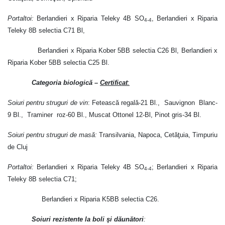
Portaltoi:
Berlandieri x Riparia Teleky 4B SO
, Berlandieri x Riparia
4-4
Teleky 8B selectia C71 Bl,
Berlandieri x Riparia Kober 5BB selectia C26 Bl, Berlandieri x
Riparia Kober 5BB selectia C25 Bl.
Categoria biologică
–
Certificat
:
Soiuri pentru struguri de vin
: Fetească regală-21 Bl., Sauvignon Blanc-
9 Bl., Traminer roz-60 Bl., Muscat Ottonel 12-Bl, Pinot gris-34 Bl.
Soiuri pentru struguri de masă:
Transilvania, Napoca, Cetăţuia, Timpuriu
de Cluj
Portaltoi:
Berlandieri x Riparia Teleky 4B SO
; Berlandieri x Riparia
4-4
Teleky 8B selectia C71;
Berlandieri x Riparia K5BB selectia C26.
Soiuri rezistente la boli şi dăunători
: