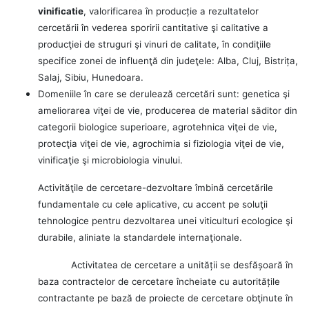
vinificatie
, v
alorificarea în producție a rezultatelor
cercetării în vederea sporirii cantitative şi calitative a
producţiei de struguri şi vinuri de calitate, în condiţiile
specifice zonei de influenţă din judeţele: Alba, Cluj, Bistrița,
Salaj, Sibiu, Hunedoara.
Domeniile în care se derulează cercetări sunt: genetica şi
ameliorarea viţei de vie, producerea de material săditor din
categorii biologice superioare, agrotehnica viţei de vie,
protecţia viţei de vie, agrochimia si fiziologia viţei de vie,
vinificaţie şi microbiologia vinului.
Activităţile de cercetare-dezvoltare îmbină cercetările
fundamentale cu cele aplicative, cu accent pe soluţii
tehnologice pentru dezvoltarea unei viticulturi ecologice şi
durabile, aliniate la standardele internaţionale.
Activitatea de cercetare a unității se desfășoară în
baza contractelor de cercetare încheiate cu autoritățile
contractante pe bază de proiecte de cercetare obţinute în