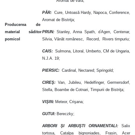
Aromat de vară;
PĂR:
Cure, Untoasă Hardy, Napoca, Conference,
Aromat de Bistriţa;
Producerea de
’
material săditor
PRUN:
Stanley, Anna Spath, d
Agen, Centenar,
pomicol
Silvia, Vânăt românesc, Record, Rivers timpuriu;
CAIS:
Sulmona, Litoral, Umberto, CM de Ungaria,
N.J.A. 19;
PIERSIC:
Cardinal, Nectared; Springold;
CIREŞ:
Van, Jubileu, Hedelfinger, Germersdorf,
Stella, Boambe de Cotnari, Timpurii de Bistriţa;
VIŞIN:
Meteor, Crişana;
GUTUI:
Bereczky;
ARBORI ŞI ARBUŞTI ORNAMENTALI:
Salix
tortosa, Catalpa bignoniades, Frasin, Acer