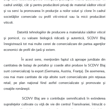
cadrul unităţii, cât şi pentru producătorii privaţi de material săditor viticol
şi va servi la promovarea în producţie a noilor soiuri şi clone în cadrul
societăţilor comerciale cu profil viti-vinicol sau la micii producători
viticoli.
Datorită tehnologiilor de producere a materialului săditor viticol
şi pomicol, cu valoare biologică ridicată şi autentică, SCDVV Blaj
înregistrează tot mai multe cereri de comercializare din partea agenţilor
economici de profil din ţară şi extern.
În acest sens, menţionăm faptul că aproape jumătate din
cantitatea de butaşi de portaltoi şi coarde altoi produse la SCDVV Blaj
sunt comercializaţi la export (Germania, Austria, Franţa). De asemenea,
cea mai mare cantitate de viţe altoite sunt comercializate prin reţeaua
retail, pe plan naţional fiind astfel comercializate şi promovate şi
creaţiile româneşti.
SCDVV Blaj are o contribuţie semnificativă în extinderea
suprafeţelor cultivate cu viţă de vie din centrul Transilvaniei, întrucât o