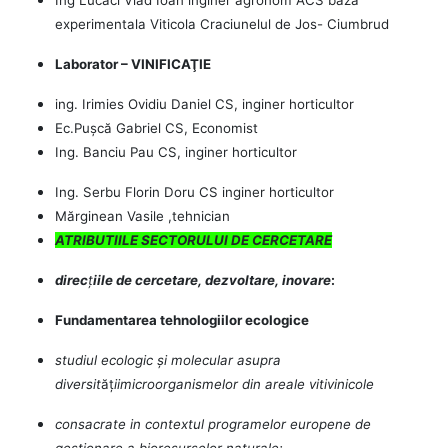
experimentala Viticola Craciunelul de Jos- Ciumbrud
Laborator – VINIFICAŢIE
ing. Irimies Ovidiu Daniel CS, inginer horticultor
Ec.Pușcă Gabriel CS, Economist
Ing. Banciu Pau CS, inginer horticultor
Ing. Serbu Florin Doru CS inginer horticultor
Mărginean Vasile ,tehnician
ATRIBUTIILE SECTORULUI DE CERCETARE
direc
ț
iile de cercetare, dezvoltare, inovare
:
Fundamentarea tehnologiilor ecologice
studiul ecologic și molecular asupra
diversit
ăț
iimicroorganismelor din areale vitivinicole
consacrate in contextul programelor europene de
gestionare a bioresurselor naturale;