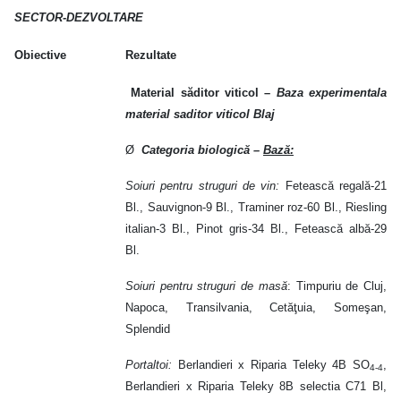
SECTOR-DEZVOLTARE
Obiective
Rezultate
Material săditor viticol –
Baza experimentala
material saditor viticol Blaj
Ø
Categoria biologică
–
Bază:
Soiuri pentru struguri de vin:
Fetească regală-21
Bl., Sauvignon-9 Bl., Traminer roz-60 Bl.,
Riesling
italian-3 Bl., Pinot gris-34 Bl., Fetească albă-29
Bl.
Soiuri pentru struguri de masă
: Timpuriu de Cluj,
Napoca, Transilvania, Cetăţuia, Someşan,
Splendid
Portaltoi:
Berlandieri x Riparia Teleky 4B SO
,
4-4
Berlandieri x Riparia Teleky 8B selectia C71 Bl,