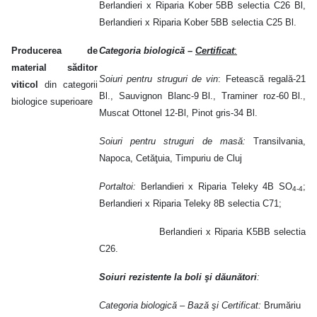
Berlandieri x Riparia Kober 5BB selectia C26 Bl,
Berlandieri x Riparia Kober 5BB selectia C25 Bl.
Producerea de
Categoria biologică
–
Certificat
:
material săditor
Soiuri pentru struguri de vin
: Fetească regală-21
viticol
din categorii
Bl., Sauvignon Blanc-9 Bl., Traminer roz-60 Bl.,
biologice superioare
Muscat Ottonel 12-Bl, Pinot gris-34 Bl.
Soiuri pentru struguri de masă:
Transilvania,
Napoca, Cetăţuia, Timpuriu de Cluj
Portaltoi:
Berlandieri x Riparia Teleky 4B SO
;
4-4
Berlandieri x Riparia Teleky 8B selectia C71;
Berlandieri x Riparia K5BB selectia
C26.
Soiuri rezistente la boli şi dăunători
:
Categoria biologică – Bază şi Certificat:
Brumăriu